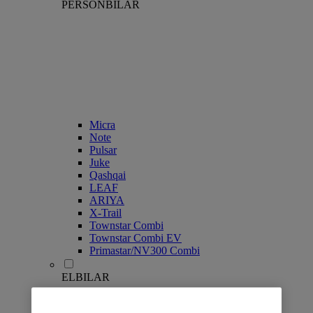
PERSONBILAR
Micra
Note
Pulsar
Juke
Qashqai
LEAF
ARIYA
X-Trail
Townstar Combi
Townstar Combi EV
Primastar/NV300 Combi
ELBILAR