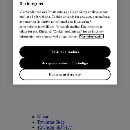
Din integritet
Vi använder cookies för att kunna ge dig en så bra upplevelse som
möjligt på vår websida. Cookies används för analyser, personifierad
annonsering (inklusive potentionell geo-lokalisering*),
personofierat innehåll och för sociala medier. Din integritet är
viktig för oss. Klicka på "Cookie-inställningar" för att hitta mer
LEAF
information och anpassa vad du godkänner.
Mer information
ARIYA
Townstar Combi EV
Townstar Skåp EV
Tillåt alla cookies
e-NV200 Skåp
Acceptera endast nödvändiga
TRANSPORTBILAR
Hantera preferenser
Navara
Townstar Skåp
Townstar Skåp EV