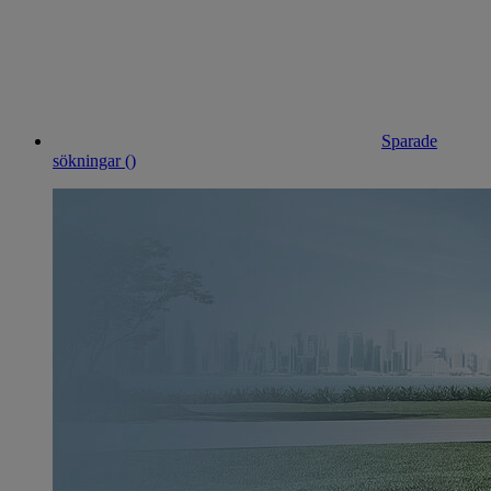
Sparade
sökningar (
)