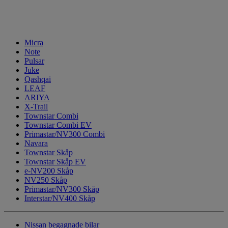
Micra
Note
Pulsar
Juke
Qashqai
LEAF
ARIYA
X-Trail
Townstar Combi
Townstar Combi EV
Primastar/NV300 Combi
Navara
Townstar Skåp
Townstar Skåp EV
e-NV200 Skåp
NV250 Skåp
Primastar/NV300 Skåp
Interstar/NV400 Skåp
Nissan begagnade bilar