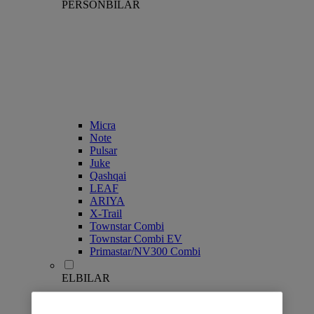
PERSONBILAR
Micra
Note
Pulsar
Juke
Qashqai
LEAF
ARIYA
X-Trail
Townstar Combi
Townstar Combi EV
Primastar/NV300 Combi
ELBILAR