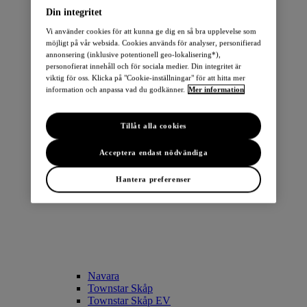
Din integritet
Vi använder cookies för att kunna ge dig en så bra upplevelse som
möjligt på vår websida. Cookies används för analyser, personifierad
annonsering (inklusive potentionell geo-lokalisering*),
personofierat innehåll och för sociala medier. Din integritet är
viktig för oss. Klicka på "Cookie-inställningar" för att hitta mer
LEAF
information och anpassa vad du godkänner.
Mer information
ARIYA
Townstar Combi EV
Townstar Skåp EV
Tillåt alla cookies
e-NV200 Skåp
Acceptera endast nödvändiga
TRANSPORTBILAR
Hantera preferenser
Navara
Townstar Skåp
Townstar Skåp EV