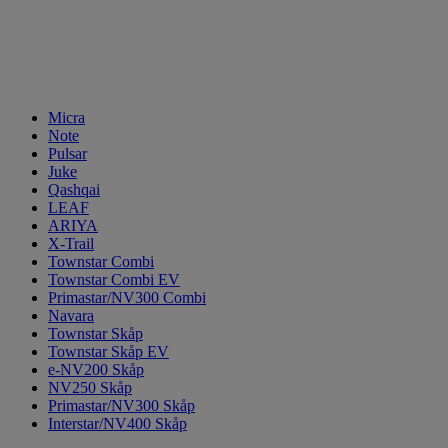
Micra
Note
Pulsar
Juke
Qashqai
LEAF
ARIYA
X-Trail
Townstar Combi
Townstar Combi EV
Primastar/NV300 Combi
Navara
Townstar Skåp
Townstar Skåp EV
e-NV200 Skåp
NV250 Skåp
Primastar/NV300 Skåp
Interstar/NV400 Skåp