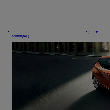
Sparade
sökningar (
)