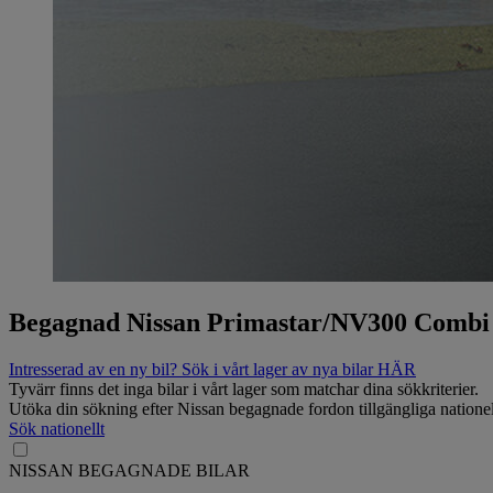
Begagnad Nissan Primastar/NV300 Combi
Intresserad av en ny bil? Sök i vårt lager av nya bilar HÄR
Tyvärr finns det inga bilar i vårt lager som matchar dina sökkriterier.
Utöka din sökning efter Nissan begagnade fordon tillgängliga nationel
Sök nationellt
NISSAN BEGAGNADE BILAR