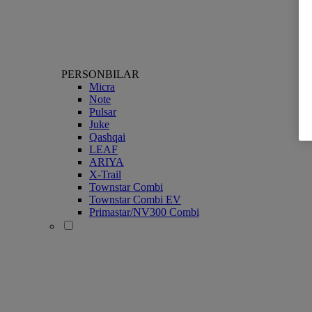
PERSONBILAR
Micra
Note
Pulsar
Juke
Qashqai
LEAF
ARIYA
X-Trail
Townstar Combi
Townstar Combi EV
Primastar/NV300 Combi