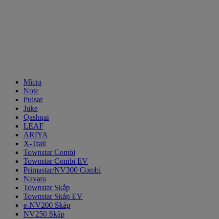
Micra
Note
Pulsar
Juke
Qashqai
LEAF
ARIYA
X-Trail
Townstar Combi
Townstar Combi EV
Primastar/NV300 Combi
Navara
Townstar Skåp
Townstar Skåp EV
e-NV200 Skåp
NV250 Skåp