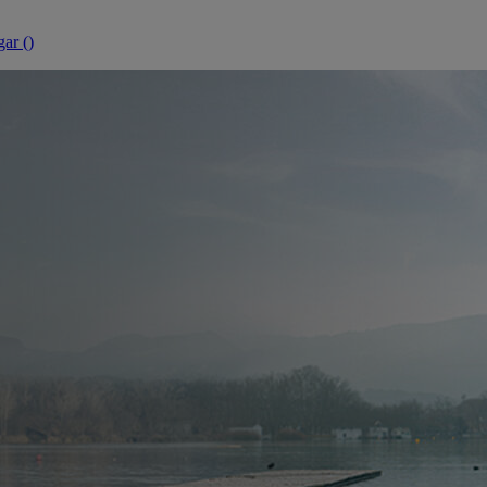
ar (
)