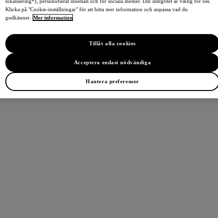
lokalisering*), personofierat innehåll och för sociala medier. Din integritet är viktig för oss.
Klicka på "Cookie-inställningar" för att hitta mer information och anpassa vad du
godkänner.
Mer information
Tillåt alla cookies
Acceptera endast nödvändiga
Hantera preferenser