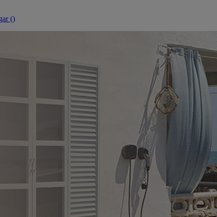
ar (
)