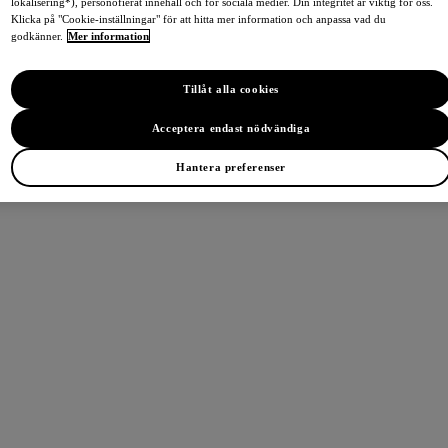
lokalisering*), personofierat innehåll och för sociala medier. Din integritet är viktig för oss.
Klicka på "Cookie-inställningar" för att hitta mer information och anpassa vad du
godkänner.
Mer information
Tillåt alla cookies
Acceptera endast nödvändiga
Hantera preferenser