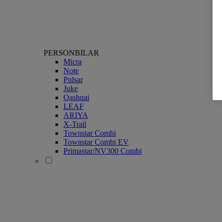
PERSONBILAR
Micra
Note
Pulsar
Juke
Qashqai
LEAF
ARIYA
X-Trail
Townstar Combi
Townstar Combi EV
Primastar/NV300 Combi