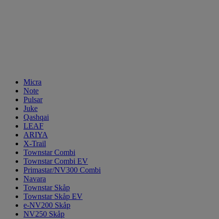
Micra
Note
Pulsar
Juke
Qashqai
LEAF
ARIYA
X-Trail
Townstar Combi
Townstar Combi EV
Primastar/NV300 Combi
Navara
Townstar Skåp
Townstar Skåp EV
e-NV200 Skåp
NV250 Skåp