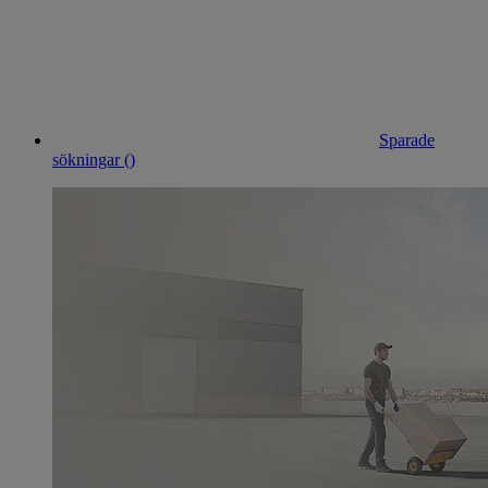
Sparade
sökningar (
)