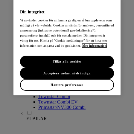
PERSONBILAR
Din integritet
Vi använder cookies för att kunna ge dig en så bra upplevelse som
möjligt på vår websida. Cookies används för analyser, personifierad
annonsering (inklusive potentionell geo-lokalisering*),
personofierat innehåll och för sociala medier. Din integritet är
viktig för oss. Klicka på "Cookie-inställningar" för att hitta mer
information och anpassa vad du godkänner.
Mer information
Micra
Note
Tillåt alla cookies
Pulsar
Juke
Acceptera endast nödvändiga
Qashqai
LEAF
Hantera preferenser
ARIYA
X-Trail
Townstar Combi
Townstar Combi EV
Primastar/NV300 Combi
ELBILAR