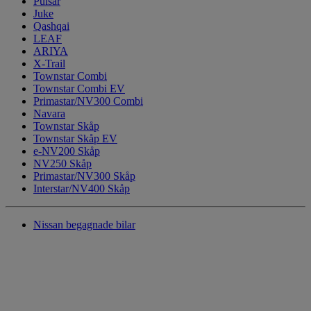
Pulsar
Juke
Qashqai
LEAF
ARIYA
X-Trail
Townstar Combi
Townstar Combi EV
Primastar/NV300 Combi
Navara
Townstar Skåp
Townstar Skåp EV
e-NV200 Skåp
NV250 Skåp
Primastar/NV300 Skåp
Interstar/NV400 Skåp
Nissan begagnade bilar