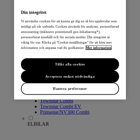
PERSONBILAR
Din integritet
Vi använder cookies för att kunna ge dig en så bra upplevelse som
möjligt på vår websida. Cookies används för analyser, personifierad
annonsering (inklusive potentionell geo-lokalisering*),
personofierat innehåll och för sociala medier. Din integritet är
viktig för oss. Klicka på "Cookie-inställningar" för att hitta mer
information och anpassa vad du godkänner.
Mer information
Micra
Note
Tillåt alla cookies
Pulsar
Juke
Acceptera endast nödvändiga
Qashqai
LEAF
Hantera preferenser
ARIYA
X-Trail
Townstar Combi
Townstar Combi EV
Primastar/NV300 Combi
ELBILAR