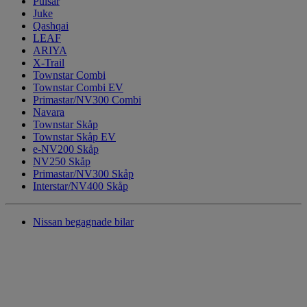
Pulsar
Juke
Qashqai
LEAF
ARIYA
X-Trail
Townstar Combi
Townstar Combi EV
Primastar/NV300 Combi
Navara
Townstar Skåp
Townstar Skåp EV
e-NV200 Skåp
NV250 Skåp
Primastar/NV300 Skåp
Interstar/NV400 Skåp
Nissan begagnade bilar