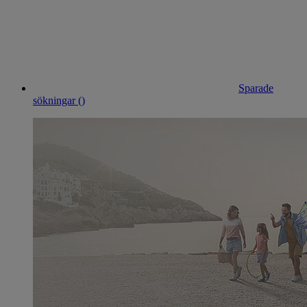
Sparade
sökningar (
)