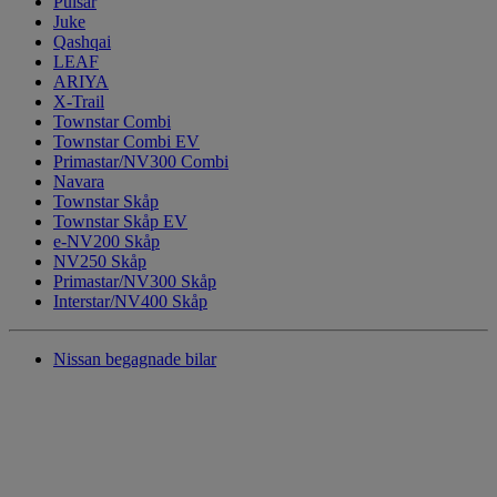
Pulsar
Juke
Qashqai
LEAF
ARIYA
X-Trail
Townstar Combi
Townstar Combi EV
Primastar/NV300 Combi
Navara
Townstar Skåp
Townstar Skåp EV
e-NV200 Skåp
NV250 Skåp
Primastar/NV300 Skåp
Interstar/NV400 Skåp
Nissan begagnade bilar