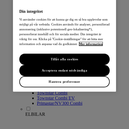
PERSONBILAR
Din integritet
Vi använder cookies för att kunna ge dig en så bra upplevelse som
möjligt på vår websida. Cookies används för analyser, personifierad
annonsering (inklusive potentionell geo-lokalisering*),
personofierat innehåll och för sociala medier. Din integritet är
viktig för oss. Klicka på "Cookie-inställningar" för att hitta mer
information och anpassa vad du godkänner.
Mer information
Micra
Note
Tillåt alla cookies
Pulsar
Juke
Acceptera endast nödvändiga
Qashqai
LEAF
Hantera preferenser
ARIYA
X-Trail
Townstar Combi
Townstar Combi EV
Primastar/NV300 Combi
ELBILAR