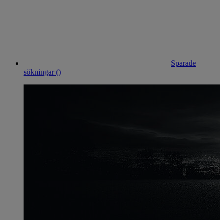
Sparade
sökningar (
)