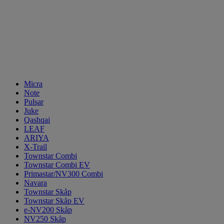
Micra
Note
Pulsar
Juke
Qashqai
LEAF
ARIYA
X-Trail
Townstar Combi
Townstar Combi EV
Primastar/NV300 Combi
Navara
Townstar Skåp
Townstar Skåp EV
e-NV200 Skåp
NV250 Skåp