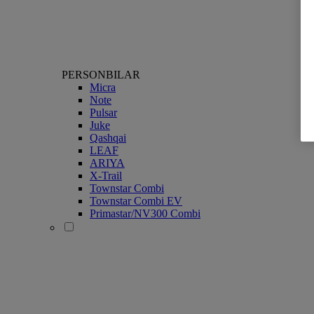
PERSONBILAR
Micra
Note
Pulsar
Juke
Qashqai
LEAF
ARIYA
X-Trail
Townstar Combi
Townstar Combi EV
Primastar/NV300 Combi