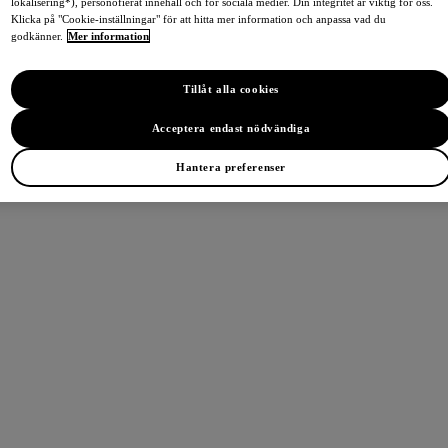
lokalisering*), personofierat innehåll och för sociala medier. Din integritet är viktig för oss.
Klicka på "Cookie-inställningar" för att hitta mer information och anpassa vad du
godkänner.
Mer information
Tillåt alla cookies
Acceptera endast nödvändiga
Hantera preferenser