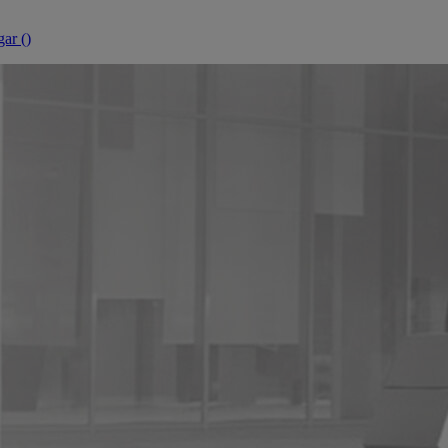
ar (
)